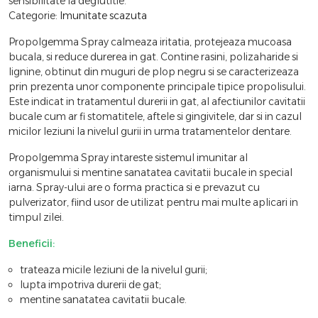
sensibilitate la deglutitie.
Categorie:
Imunitate scazuta
Propolgemma Spray calmeaza iritatia, protejeaza mucoasa
bucala, si reduce durerea in gat. Contine rasini, polizaharide si
lignine, obtinut din muguri de plop negru si se caracterizeaza
prin prezenta unor componente principale tipice propolisului.
Este indicat in tratamentul durerii in gat, al afectiunilor cavitatii
bucale cum ar fi stomatitele, aftele si gingivitele, dar si in cazul
micilor leziuni la nivelul gurii in urma tratamentelor dentare.
Propolgemma Spray intareste sistemul imunitar al
organismului si mentine sanatatea cavitatii bucale in special
iarna. Spray-ului are o forma practica si e prevazut cu
pulverizator, fiind usor de utilizat pentru mai multe aplicari in
timpul zilei.
Beneficii:
trateaza micile leziuni de la nivelul gurii;
lupta impotriva durerii de gat;
mentine sanatatea cavitatii bucale.