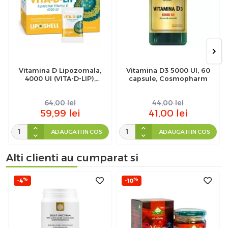
Vitamina D Lipozomala,
Vitamina D3 5000 UI, 60
4000 UI (VITA-D-LIP),
capsule, Cosmopharm
Liposhell, 30 plicuri
64,00
lei
44,00
lei
59,99
lei
41,00
lei
ADAUGATI IN COS
ADAUGATI IN COS
Alti clienti au cumparat si
%
%
-4
-10