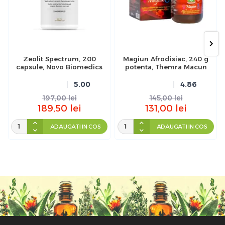
Zeolit Spectrum, 200
Magiun Afrodisiac, 240 g
capsule, Novo Biomedics
potenta, Themra Macun
5.00
4.86
197,00
lei
145,00
lei
189,50
lei
131,00
lei
ADAUGATI IN COS
ADAUGATI IN COS