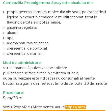
Compozitia Propolgemma Spray este alcatuita din:
propolgemma complex molecular din rasini, polizaharide si
lignine in extract hidroalcoolic multifractionat, titrat in
flavonoide totale si polizaharide;
glicerina vegetala;
alcool;
apa;
aroma naturala de citrice;
ulei esential de portocal;
ulei esential de lamai.
Mod de administrare:
se recomanda 4 pulverizari pe aplicare;
pulverizarea se face direct in cavitatea bucala;
dupa pulverizare este indicat sa nu consumati alimente,
bauturi sau guma de mestecat timp de cel putin 30 de minute.
Prezentare:
Spray 30 ml.
Vezi si Propol2 cu Miere pentru adulti
https://sam-