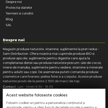
Despre noi
Protectia datelor
Termeni si conditii
Blog
SAL
Despre noi
Magazin produse naturiste, vitamine, suplimente la pret redus -
Sam Distribution. Ofera noastra mai cuprinde produse BIO si
produse apicole, suplimente pentru digestie care ajuta la
completarea dietei sau produse naturiste precum: ulei de cocos,
miere de manuka, suplimente pentru vedere, vitamine si minerale
pentru adulti sau copii. De asemenea puteti comanda produse
cosmetice care hranesc pielea fetei si a corpului. Aceste produse
naturiste provin de la peste 2.500 de marci de top.
Contact:
Luni - Vineri 8:30 - 18:00
031.418.0100
|
0721.281.755
|
0764.300.469
Acest website foloseste cookies
Folosim cookie-uri pentru a personaliza conținutul și
anunțurile, pentru a oferi funcții de rețele sociale și pentru a
SAM DISTRIBUTION S.R.L.
- Registrul Comertului: