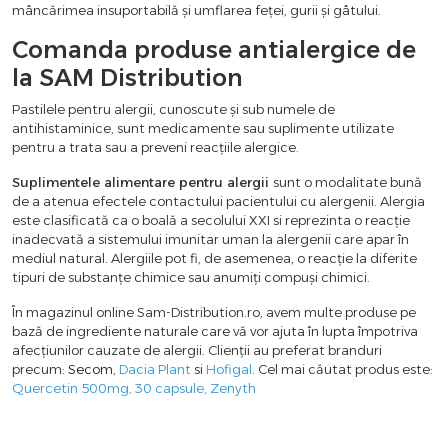
mâncărimea insuportabilă și umflarea feței, gurii și gâtului.
Comanda produse antialergice de
la SAM Distribution
Pastilele pentru alergii, cunoscute și sub numele de
antihistaminice, sunt medicamente sau suplimente utilizate
pentru a trata sau a preveni reacțiile alergice.
Suplimentele alimentare pentru alergii
sunt o modalitate bună
de a atenua efectele contactului pacientului cu alergenii. Alergia
este clasificată ca o boală a secolului XXI si reprezinta o reacție
inadecvată a sistemului imunitar uman la alergenii care apar în
mediul natural. Alergiile pot fi, de asemenea, o reacție la diferite
tipuri de substanțe chimice sau anumiți compuși chimici.
În magazinul online Sam-Distribution.ro, avem multe produse pe
bază de ingrediente naturale care vă vor ajuta în lupta împotriva
afecțiunilor cauzate de alergii. Clienții au preferat branduri
precum:
Secom
,
Dacia Plant
si
Hofigal
. Cel mai căutat produs este:
Quercetin 500mg, 30 capsule, Zenyth