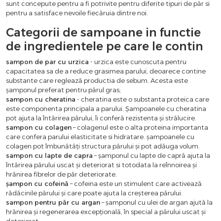
sunt concepute pentru a fi potrivite pentru diferite tipuri de păr si
pentru a satisface nevoile fiecăruia dintre noi.
Categorii de sampoane in functie
de ingredientele pe care le contin
sampon de par cu urzica
- urzica este cunoscuta pentru
capacitatea sa de a reduce grasimea parului, deoarece contine
substante care reglează productia de sebum. Acesta este
șamponul preferat pentru părul gras;
sampon cu cheratina
- cheratina este o substanta proteica care
este componenta principala a parului. Șampoanele cu cheratina
pot ajuta la întărirea părului, îi conferă rezistenta și strălucire.
sampon cu colagen
– colagenul este o alta proteina importanta
care confera parului elasticitate si hidratare. șampoanele cu
colagen pot îmbunătăți structura părului și pot adăuga volum.
sampon cu lapte de capra
– șamponul cu lapte de capră ajuta la
întărirea părului uscat și deteriorat si totodata la reînnoirea și
hrănirea fibrelor de păr deteriorate.
șampon cu cofeină
– cofeina este un stimulent care activează
rădăcinile părului și care poate ajuta la creșterea părului.
sampon pentru păr cu argan
– șamponul cu ulei de argan ajută la
hrănirea și regenerarea excepțională, în special a părului uscat și
deteriorat.