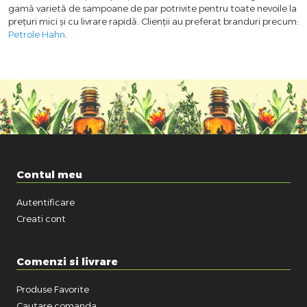
gamă varietă de sampoane de par potrivite pentru toate nevoile la
prețuri mici și cu livrare rapidă. Clienții au preferat branduri precum:
Petrole Hahn
.
Contul meu
Autentificare
Creati cont
Comenzi si livrare
Produse Favorite
Cautare comanda