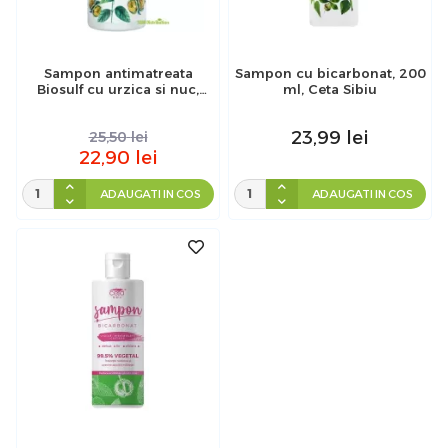
Sampon antimatreata
Sampon cu bicarbonat, 200
Biosulf cu urzica si nuc,
ml, Ceta Sibiu
200 ml, Ceta Sibiu
23,99
lei
25,50
lei
22,90
lei
ADAUGATI IN COS
ADAUGATI IN COS