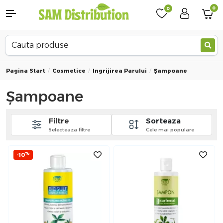
0
0
Pagina Start
Cosmetice
Ingrijirea Parului
Șampoane
Șampoane
Filtre
Sorteaza
Selecteaza filtre
Cele mai populare
%
-10