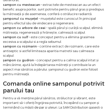
sampon cu mesteacan
– extractele de mesteacan au un efect
benefic asupra porilor, sunt potrivite pentru părul gras și predispus
la mătreață și de asemenea, conferă o strălucire radiantă.
șamponul cu mușețel
– mușețelul este cunoscut în principal
pentru efectul său de vindecare și regenerare;
șampon cu arbore de ceai
– spală părul și curăță scalpul, elimină
mătreața, regenerează și hrănește, calmează scalpul.
sampon cu sulf
– este conceput pentru a elimina grasimea
excesiva a scalpului si a regla sebumul.
sampon cu rozmarin
– contine extract de rozmarin, care este
antiseptic si astfel limiteaza aparitia matretii sau calmeaza
scalpul.
șampon cu gudron
– conceput pentru a calma scalpul iritat și
mâncărime, ajută la îndepărtarea mătreții și contribuie la un
aspect mai sănătos a părului. șamponul cu gudron este folosit
pentru mătreață.
Comanda online samponul potrivit
parului tau
Pentru a vă menține părul sănătos, strălucitor și vibrant, este
important să-i oferiți îngrijirea potrivită, începând cu șampon și
terminând cu
măști de par
și uleiuri. La SAM Distribution gasesti o