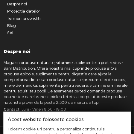
Despre noi
Protectia datelor
Termeni si conditii
Blog
SAL
Despre noi
Magazin produse naturiste, vitamine, suplimente la pret redus -
Sam Distribution. Ofera noastra mai cuprinde produse BIO si
produse apicole, suplimente pentru digestie care ajuta la
completarea dietei sau produse naturiste precum: ulei de cocos,
miere de manuka, suplimente pentru vedere, vitamine si minerale
pentru adulti sau copii. De asemenea puteti comanda produse
cosmetice care hranesc pielea fetei si a corpului. Aceste produse
naturiste provin de la peste 2.500 de marci de top.
Contact:
Luni - Vineri 8:30 - 18:00
031.418.0100
|
0721.281.755
|
0764.300.469
Acest website foloseste cookies
Folosim cookie-uri pentru a personaliza conținutul și