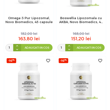
Omega-3 Pur Lipozomal,
Boswellia Lipozomala cu
Novo Biomedics, 45 capsule
AKBA, Novo Biomedics, 45
capsule
182,00
lei
168,00
lei
163,80
lei
151,20
lei
ADAUGATI IN COS
ADAUGATI IN COS
%
%
-10
-10