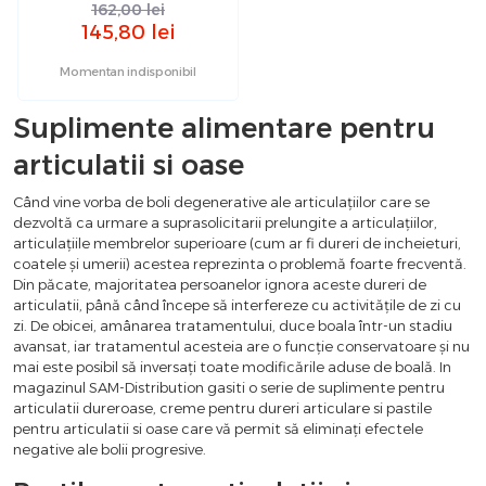
162,00
lei
145,80
lei
Momentan indisponibil
Suplimente alimentare pentru
articulatii si oase
Când vine vorba de boli degenerative ale articulațiilor care se
dezvoltă ca urmare a suprasolicitarii prelungite a articulațiilor,
articulațiile membrelor superioare (cum ar fi dureri de incheieturi,
coatele și umerii) acestea reprezinta o problemă foarte frecventă.
Din păcate, majoritatea persoanelor ignora aceste dureri de
articulatii, până când începe să interfereze cu activitățile de zi cu
zi. De obicei, amânarea tratamentului, duce boala într-un stadiu
avansat, iar tratamentul acesteia are o funcție conservatoare și nu
mai este posibil să inversați toate modificările aduse de boală. In
magazinul SAM-Distribution gasiti o serie de suplimente pentru
articulatii dureroase, creme pentru dureri articulare si pastile
pentru articulatii si oase care vă permit să eliminați efectele
negative ale bolii progresive.