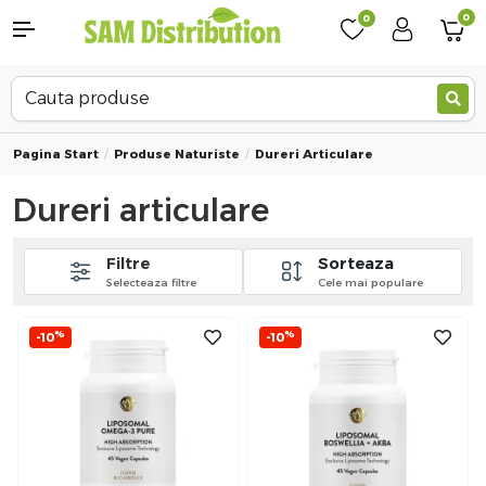
0
0
Pagina Start
Produse Naturiste
Dureri Articulare
Dureri articulare
Filtre
Sorteaza
Selecteaza filtre
Cele mai populare
%
%
-10
-10