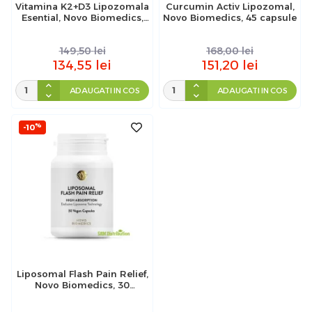
Vitamina K2+D3 Lipozomala
Curcumin Activ Lipozomal,
Esential, Novo Biomedics,
Novo Biomedics, 45 capsule
45 capsule
149,50
lei
168,00
lei
134,55
lei
151,20
lei
ADAUGATI IN COS
ADAUGATI IN COS
%
-10
Liposomal Flash Pain Relief,
Novo Biomedics, 30
capsule