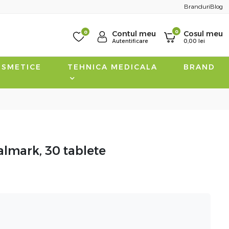
Branduri
Blog
0
0
Contul meu
Cosul meu
Autentificare
0,00
lei
SMETICE
TEHNICA MEDICALA
BRAND
lmark, 30 tablete