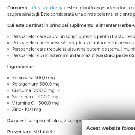
Curcuma
- (
Curcuma longa
) este o plantă originară din India c
asupra sănătății. Este considerată una dintre cele mai eficiente p
Cui este destinat în principal suplimentul alimentar Herba
Persoanelor care caută un sprijin puternic pentru tractul respi
Persoanelor care doresc să completeze tratamentul prescris 
Persoanelor care trebuie să-și susțină puternic sistemul imun
Persoanelor cu un sistem imunitar scazut (
vârstnici peste 65
Ingrediente:
Echinacea 400,0 mg
Pelargonium 500,0 mg
Curcuma 1000,0 mg -
Soc negru - 1400,0 mg -
Vitamina C - 500,0 mg
Zinc - 10,0 mg
Dozare
: 1 comprimat zilnic, 2 comprimate în caz de nevoie
Acest website folos
Prezentare
: 30 tablete