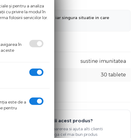
iale și pentru a analiza
ii cu privire la modul în
a folosirii serviciilor lor.
nformatiilor actualizate, iar singura situatie in care
a ne informa in prealabil.
navigarea în
ă aceste
sustine imunitatea
30 tablete
enţia este de a
ase pentru
Detii acest produs?
Spune-ti parerea si ajuta alti clienti
sa aleaga cel mai bun produs