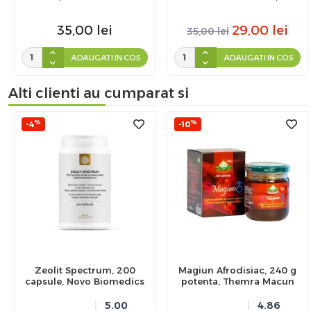
bucati, Dacia Plant
35,00
lei
29,00
lei
35,00
lei
ADAUGATI IN COS
ADAUGATI IN COS
Alti clienti au cumparat si
%
%
-4
-10
Zeolit Spectrum, 200
Magiun Afrodisiac, 240 g
capsule, Novo Biomedics
potenta, Themra Macun
5.00
4.86