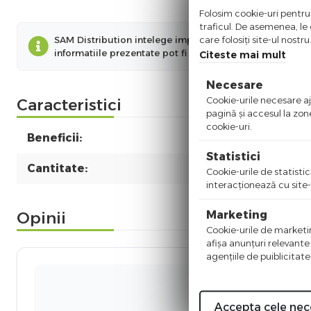
Folosim cookie-uri pentru 
traficul. De asemenea, le o
care folosiți site-ul nostr
SAM Distribution intelege importanta informatiilor preze
informatiile prezentate pot fi diferite fata de cele prez
Citeste mai mult
Necesare
Cookie-urile necesare aju
Caracteristici
pagină şi accesul la zon
cookie-uri.
Beneficii:
Statistici
Cantitate:
Cookie-urile de statistic
interacţionează cu site-
Marketing
Opinii
Cookie-urile de marketing
afişa anunţuri relevante
agenţiile de puiblicitate
Ni
Accepta cele nec