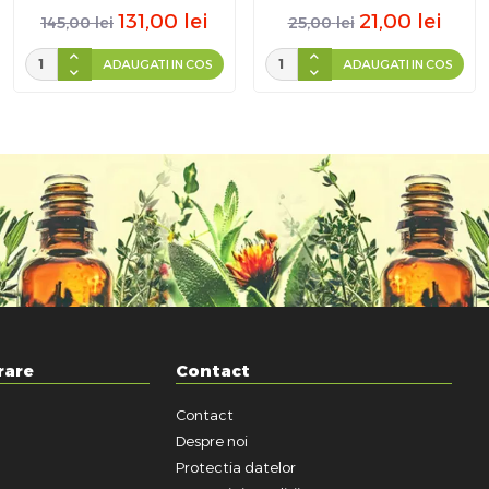
131,00
lei
21,00
lei
145,00
lei
25,00
lei
ADAUGATI IN COS
ADAUGATI IN COS
rare
Contact
Contact
a
Despre noi
Protectia datelor