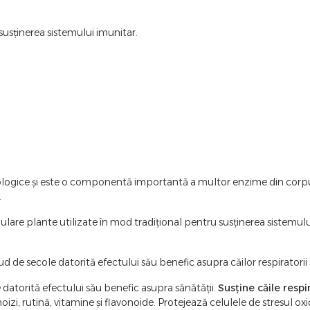
usținerea sistemului imunitar.
 biologice și este o componentă importantă a multor enzime din corpu
.
lare plante utilizate în mod tradițional pentru susținerea sistemului i
Sud de secole datorită efectului său benefic asupra căilor respiratorii
 datorită efectului său benefic asupra sănătății.
Susține căile respir
izi, rutină, vitamine și flavonoide. Protejează celulele de stresul oxid