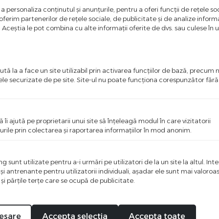
a personaliza conținutul și anunțurile, pentru a oferi funcții de rețele soc
ferim partenerilor de rețele sociale, de publicitate și de analize informaț
u. Aceștia le pot combina cu alte informații oferite de dvs. sau culese în urm
ntate in aceasta pagina. Facem eforturi permanente pentru a pastra i
entate pe site este aceea in care producatorul aduce modificari fara 
tă la a face un site utilizabil prin activarea funcţiilor de bază, precum 
ele securizate de pe site. Site-ul nu poate funcţiona corespunzător făr
ă îi ajută pe proprietarii unui site să înţeleagă modul în care vizitatorii
urile prin colectarea şi raportarea informaţiilor în mod anonim.
 sunt utilizate pentru a-i urmări pe utilizatori de la un site la altul. Int
 şi antrenante pentru utilizatorii individuali, aşadar ele sunt mai valoro
 şi părţile terţe care se ocupă de publicitate.
ci o recenzie
esare
Accepta selectia
Accepta toate