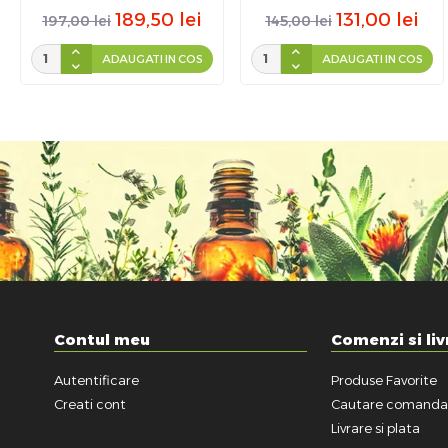
189,50
lei
131,00
lei
197,00
lei
145,00
lei
ADAUGATI IN COS
ADAUGATI IN COS
Contul meu
Comenzi si liv
Autentificare
Produse Favorite
Creati cont
Cautare comand
Livrare si plata