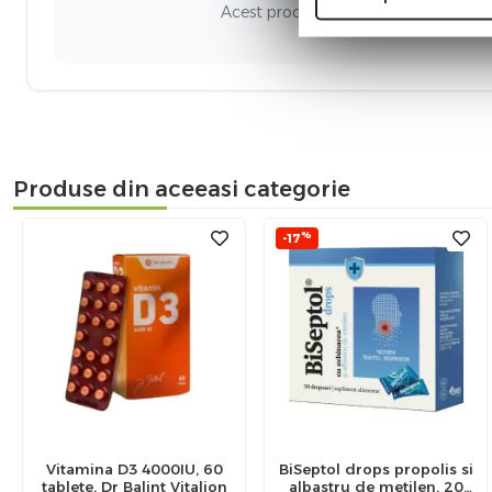
Acest produs nu a adunat recenzii. Fi
Produse din aceeasi categorie
%
-17
Vitamina D3 4000IU, 60
BiSeptol drops propolis si
tablete, Dr Balint Vitalion
albastru de metilen, 20