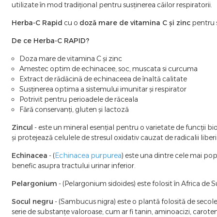
utilizate în mod tradițional pentru susținerea căilor respiratorii.
Herba-C Rapid
cu o
doză mare de vitamina C și zinc
pentru s
De ce Herba-C RAPID?
Doza mare de vitamina C și zinc
Amestec optim de echinacee, soc, muscata si curcuma
Extract de rădăcină de echinaceea de înaltă calitate
Susținerea optima a sistemului imunitar și respirator
Potrivit pentru perioadele de răceala
Fără conservanți, gluten și lactoză
Zincul
- este un mineral esențial pentru o varietate de funcții
și protejează celulele de stresul oxidativ cauzat de radicalii liberi
Echinacea
- (
Echinacea purpurea
) este una dintre cele mai popu
benefic asupra tractului urinar inferior.
Pelargonium
- (Pelargonium sidoides) este folosit în Africa de 
Socul negru
- (Sambucus nigra) este o plantă folosită de secole
serie de substanțe valoroase, cum ar fi tanin, aminoacizi, caroteno