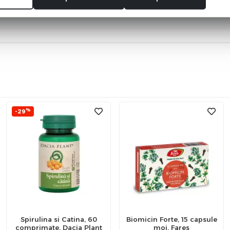
i primul care scrie ceva bun despre acest produs!
%
-29
Spirulina si Catina, 60
Biomicin Forte, 15 capsule
comprimate, Dacia Plant
moi, Fares