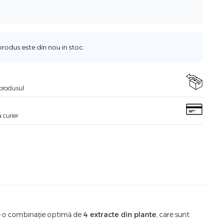
odus este din nou in stoc.
i produsul
 curier
ine o combinație optimă de
4 extracte din plante
, care sunt