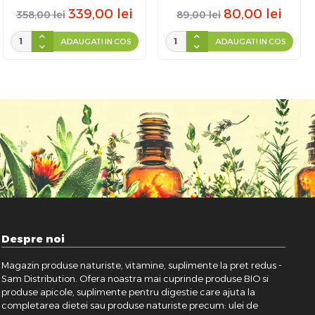
339,00
lei
80,00
lei
358,00
lei
89,00
lei
ADAUGATI IN COS
ADAUGATI IN COS
Despre noi
Magazin produse naturiste, vitamine, suplimente la pret redus -
Sam Distribution. Ofera noastra mai cuprinde produse BIO si
produse apicole, suplimente pentru digestie care ajuta la
completarea dietei sau produse naturiste precum: ulei de