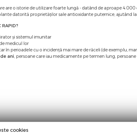
are are o istorie de utilizare foarte lungă - datând de aproape 4.000 
lante datorită proprietăților sale antioxidante puternice, ajutând la s
-C RAPID?
rator și sistemul imunitar
de medicul lor
itar în perioadele cu o incidență mai mare de răceli (de exemplu, ma
 de ani
, persoane care iau medicamente pe termen lung, persoane cu
este cookies