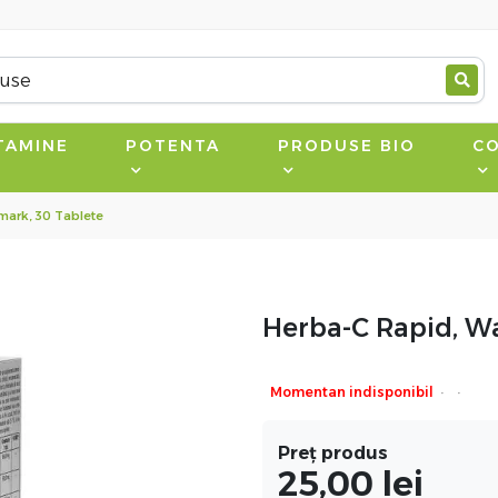
TAMINE
POTENTA
PRODUSE BIO
CO
mark, 30 Tablete
Herba-C Rapid, Wa
·
·
Momentan indisponibil
Preț produs
25,00
lei