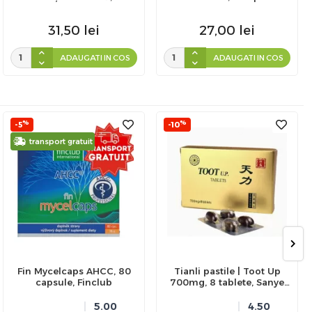
capsule, Zenyth
masticabile, Dacia Plant
31,50
lei
27,00
lei
ADAUGATI IN COS
ADAUGATI IN COS
%
%
-5
-10
transport gratuit
Fin Mycelcaps AHCC, 80
Tianli pastile | Toot Up
capsule, Finclub
700mg, 8 tablete, Sanye
Intercom
5.00
4.50