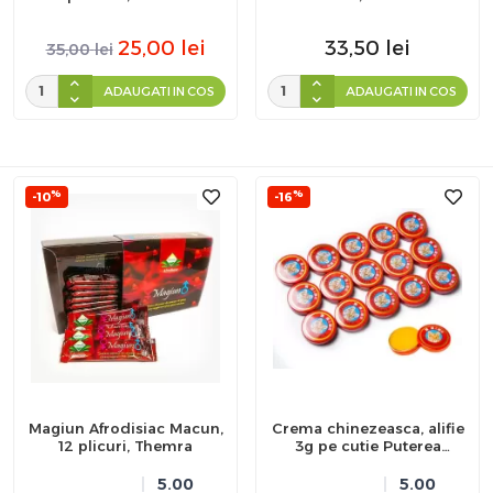
25,00
lei
33,50
lei
35,00
lei
ADAUGATI IN COS
ADAUGATI IN COS
%
%
-10
-16
Magiun Afrodisiac Macun,
Crema chinezeasca, alifie
12 plicuri, Themra
3g pe cutie Puterea
Tigrului
5.00
5.00