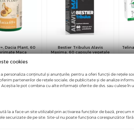
, Dacia Plant, 60
Bestier Tribulus Alavis
Telin
rimate Maca
Maxima, 60 capsule vegetale
este cookies
1,00
lei
128,00
lei
a personaliza conținutul și anunțurile, pentru a oferi funcții de rețele soc
an indisponibil
Momentan indisponibil
ferim partenerilor de rețele sociale, de publicitate și de analize informaț
u. Aceștia le pot combina cu alte informații oferite de dvs. sau culese în urm
tă la a face un site utilizabil prin activarea funcţiilor de bază, precum 
ele securizate de pe site. Site-ul nu poate funcţiona corespunzător făr