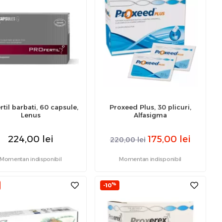
rtil barbati, 60 capsule,
Proxeed Plus, 30 plicuri,
Lenus
Alfasigma
224,00
lei
175,00
lei
220,00
lei
Momentan indisponibil
Momentan indisponibil
%
-10