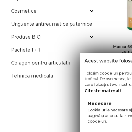
Mad House
Cosmetice
MaxMed
Unguente antireumatice puternice
Naturalia Diet
Olimp Labs
Produse BIO
Oriental Herbal
Macca 69+
Pachete 1 + 1
comp
Parapharm
Acest website folos
Perfect Pure Natural
Colagen pentru articulatii
4
Pro Natura
Folosim cookie-uri pentru 
Tehnica medicala
Moment
traficul. De asemenea, le o
Razmed Pharma
care folosiți site-ul nostr
Citeste mai mult
Romtox
Rotta Natura
Necesare
Sam Distribution
Cookie-urile necesare aju
pagină şi accesul la zon
Sanye Intercom
cookie-uri.
Sigmatau