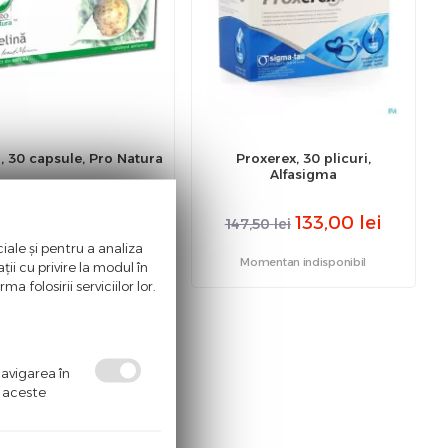
a, 30 capsule, Pro Natura
Proxerex, 30 plicuri,
Alfasigma
6,00
lei
133,00
lei
9,00
lei
147,50
lei
iale și pentru a analiza
Momentan indisponibil
Momentan indisponibil
ii cu privire la modul în
a folosirii serviciilor lor.
navigarea în
ă aceste