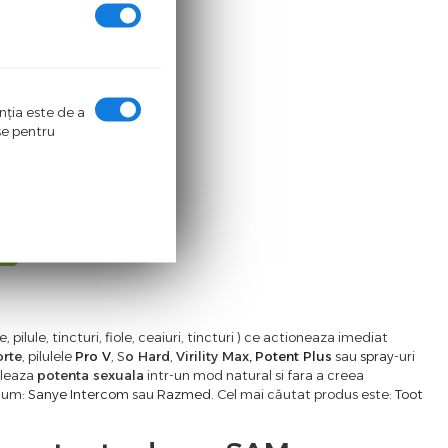
enţia este de a
ase pentru
4
e, pilule, tincturi, fiole, ceaiuri, tincturi ) ce actioneaza imediat
orte
, pilulele
Pro V
, S
o Hard
,
Virility Max,
Potent Plus
sau
spray
-uri
uleaza
potenta sexuala
intr-un mod natural si fara a creea
ecum:
Sanye Intercom
sau
Razmed
. Cel mai căutat produs este:
Toot