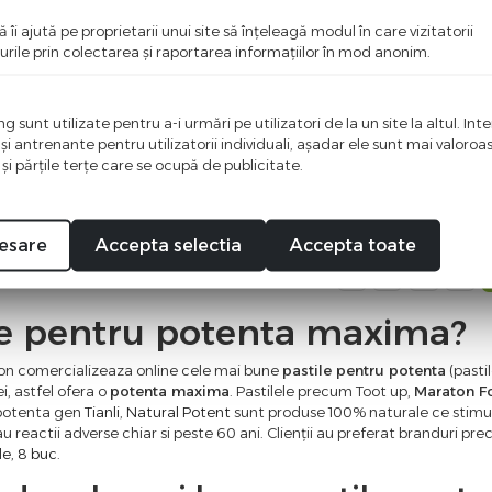
ă îi ajută pe proprietarii unui site să înţeleagă modul în care vizitatorii
urile prin colectarea şi raportarea informaţiilor în mod anonim.
ia, 120 comprimate
Natural Potent Spray, 10 ml
 sunt utilizate pentru a-i urmări pe utilizatori de la un site la altul. Int
Pachet 1+1)
 şi antrenante pentru utilizatorii individuali, aşadar ele sunt mai valoro
 şi părţile terţe care se ocupă de publicitate.
11,00
lei
27,00
lei
an indisponibil
Momentan indisponibil
esare
Accepta selectia
Accepta toate
1
2
3
le pentru potenta maxima?
on comercializeaza online cele mai bune
pastile pentru potenta
(pastil
, astfel ofera o
potenta maxima
. Pastilele precum Toot up,
Maraton F
u potenta gen
Tianli
,
Natural Potent
sunt produse 100% naturale ce stim
au reactii adverse chiar si peste 60 ani.
Clienții au preferat branduri pr
ile, 8 buc
.