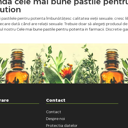
a cele mai bune pastile pentr
bution
 pastilele pentru potenta îmbunătățesc calitatea vieții sexuale, cresc libi
ecare dată când are relații sexuale. Trebuie doar să alegeți produsul de
pul nostru
Cele mai bune pastile pentru potenta in farmacii
. Discretie g
rare
Contact
Contact
a
Despre noi
Protectia datelor