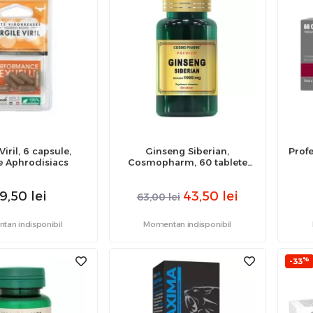
Viril, 6 capsule,
Ginseng Siberian,
Profe
e Aphrodisiacs
Cosmopharm, 60 tablete
Premium
9,50
lei
43,50
lei
63,00
lei
an indisponibil
Momentan indisponibil
%
-33