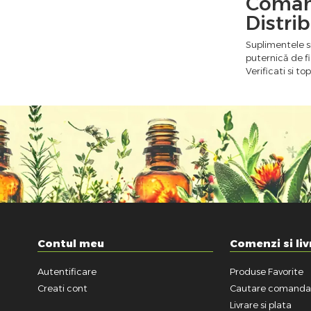
Comand
Distri
Suplimentele si
puternică de fi
Verificati si to
Contul meu
Comenzi si liv
Autentificare
Produse Favorite
Creati cont
Cautare comand
Livrare si plata