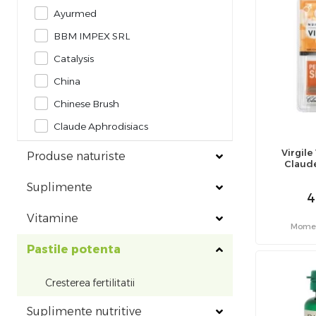
Ayurmed
BBM IMPEX SRL
Catalysis
China
Chinese Brush
Claude Aphrodisiacs
Cosmopharm
Virgile 
Produse naturiste
Claud
Dacia Plant
Suplimente
Establo Pharma
4
Finclub
Vitamine
Moment
Herbagetica
Pastile potenta
Indian Herbal
Cresterea fertilitatii
Lenus Pharma
Maccun
Suplimente nutritive