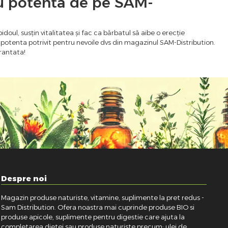
u potenta de pe
SAM-
doul, susțin vitalitatea și fac ca bărbatul să aibe o erecție
 potenta potrivit pentru nevoile dvs din magazinul SAM-Distribution.
arantata!
Despre noi
Magazin produse naturiste, vitamine, suplimente la pret redus -
Sam Distribution. Ofera noastra mai cuprinde produse BIO si
produse apicole, suplimente pentru digestie care ajuta la
completarea dietei sau produse naturiste precum: ulei de