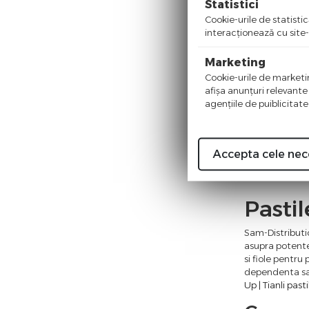
Statistici
Themra
Cookie-urile de statistic
interacţionează cu site-
Marketing
Maca, Alev
Cookie-urile de marketing
(
afişa anunţuri relevante
agenţiile de puiblicitate
1
Moment
Accepta cele nec
Pasti
Sam-Distributi
asupra potentei
si fiole pentr
dependenta
s
Up | Tianli past