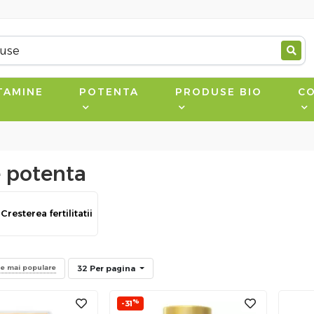
TAMINE
POTENTA
PRODUSE BIO
CO
e potenta
Cresterea fertilitatii
32 Per pagina
le mai populare
%
-31