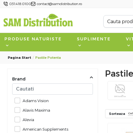
031.418.0100
contact@samdistribution.ro
PRODUSE NATURISTE
SUPLIMENTE
VI
Pagina Start
Pastile Potenta
Pastil
Brand
Adams Vision
Alavis Maxima
Sorteaza
Ce
Alevia
American Supplements