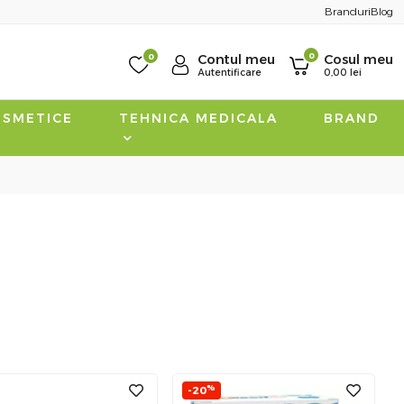
Branduri
Blog
0
0
Contul meu
Cosul meu
Autentificare
0,00
lei
SMETICE
TEHNICA MEDICALA
BRAND
%
-20